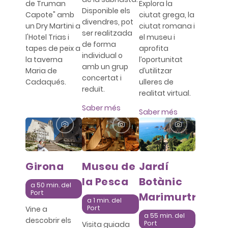
de Truman
Explora la
Disponible els
Capote" amb
ciutat grega, la
divendres, pot
un Dry Martini a
ciutat romana i
ser realitzada
l'Hotel Trias i
el museu i
de forma
tapes de peix a
aprofita
individual o
la taverna
l’oportunitat
amb un grup
Maria de
d’utilitzar
concertat i
Cadaqués.
ulleres de
reduït.
realitat virtual.
Saber més
Saber més
Girona
Museu de
Jardí
la Pesca
Botànic
a 50 min. del
Port
Marimurtra
a 1 min. del
Port
Vine a
a 55 min. del
descobrir els
Port
Visita guiada