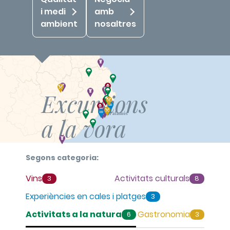
i medi
amb
ambient
nosaltres
Excursions
a la vora
Segons categoria:
Temps des de Palamós:
Vins
Activitats culturals
3
8
Des de
Fins a
0
min
60
min
Experiències en cales i platges
3
Vins
Activitats a la natura
Gastronomia
6
3
eliminar filtres