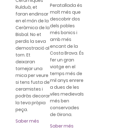
Ceràmiques
Peratallada és
Rulduà, et
molt més que
faran endinsar
descobrir dos
en el món de la
dels pobles
Ceràmica de la
més bonics i
Bisbal. No et
amb més
perdis la seva
encant de la
demostració al
Costa Brava. És
torn. Et
fer un gran
deixaran
viatge en el
tornejar una
temps més de
mica per veure
mil anys enrere
si tens fusta de
a dues de les
ceramistes i
viles medievals
podràs decorar
més ben
la teva pròpia
conservades
peça.
de Girona.
Saber més
Saber més