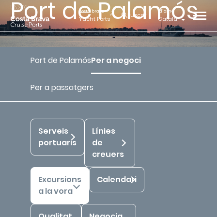
Port de Palamós
costa brava
idioma
Buscar
Yacht Ports
Català
Port de Palamós
Per a negoci
Inici
Costa Brava Cruise Ports
Port de Palamós
Per a negoci
Excursions a la vora
Per a passatgers
Serveis
Línies
portuaris
de
creuers
Excursions
Calendari
a la vora
Qualitat
Negocia