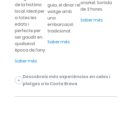
snorkel. Sortida
de la història
guia, el dinar i el
de 3 hores.
local. Ideal per
viatge amb
a totes les
una
Saber més
edats i
embarcació
perfecte per
tradicional.
ser gaudit en
Saber més
qualsevol
època de l’any.
Saber més
Descobreix més experiències en cales i
platges a la Costa Brava