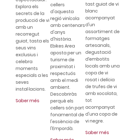
tast guiat de vi
cellers
Explora els
blanc
d'aquesta
secrets de la
acompanyat
regió vinícola
producció de vi
d'un
amb centenars
amb un
assortiment de
d'anys
recorregut
formatges
d'història.
guiat, tasta els
artesanals,
Ebikes Area
seus vins
degustació
aposta per un
exclusius i
d’embotits
turisme de
celebra
locals amb una
proximitat i
moments
copa de vi
respectuós
especials a les
rosat i delícia
amb el medi
seves
de trufes de vi
ambient.
instal·lacions.
amb xocolata,
Descobriràs
tot
Saber més
perquè els
acompanyat
cellers són part
d'una copa de
fonamental de
vi negre.
l'essència de
l'Empordà.
Saber més
Saber més