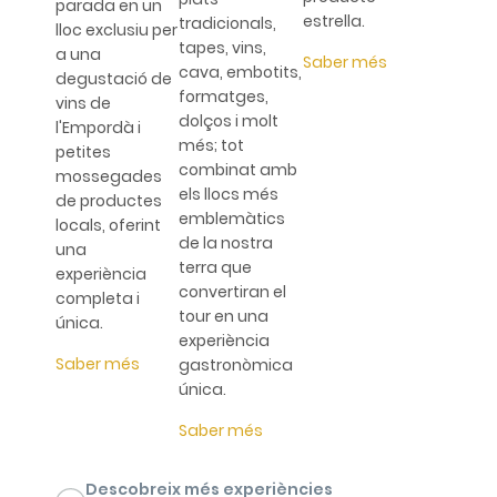
parada en un
estrella.
tradicionals,
lloc exclusiu per
tapes, vins,
a una
Saber més
cava, embotits,
degustació de
formatges,
vins de
dolços i molt
l'Empordà i
més; tot
petites
combinat amb
mossegades
els llocs més
de productes
emblemàtics
locals, oferint
de la nostra
una
terra que
experiència
convertiran el
completa i
tour en una
única.
experiència
Saber més
gastronòmica
única.
Saber més
Descobreix més experiències