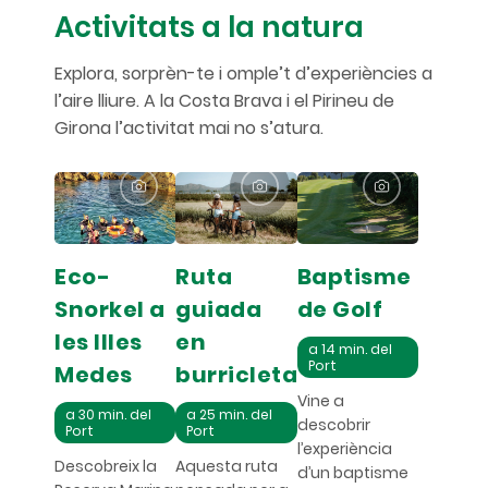
Activitats a la natura
Explora, sorprèn-te i omple’t d’experiències a
l’aire lliure. A la Costa Brava i el Pirineu de
Girona l’activitat mai no s’atura.
Eco-
Ruta
Baptisme
Snorkel a
guiada
de Golf
les Illes
en
a 14 min. del
Port
Medes
burricleta
Vine a
a 30 min. del
a 25 min. del
descobrir
Port
Port
l’experiència
Descobreix la
Aquesta ruta
d’un baptisme