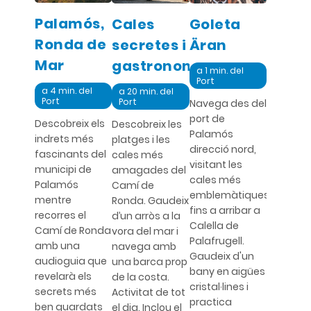
Palamós,
Cales
Goleta
Ronda de
secretes i
Äran
Mar
gastronomia
a 1 min. del
Port
a 4 min. del
a 20 min. del
Port
Port
Navega des del
port de
Descobreix els
Descobreix les
Palamós
indrets més
platges i les
direcció nord,
fascinants del
cales més
visitant les
municipi de
amagades del
cales més
Palamós
Camí de
emblemàtiques
mentre
Ronda. Gaudeix
fins a arribar a
recorres el
d’un arròs a la
Calella de
Camí de Ronda
vora del mar i
Palafrugell.
amb una
navega amb
Gaudeix d'un
audioguia que
una barca prop
bany en aigües
revelarà els
de la costa.
cristal·lines i
secrets més
Activitat de tot
practica
ben guardats
el dia. Inclou el