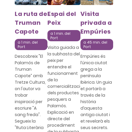
La ruta de
Espai del
Visita
Truman
Peix
privada a
Capote
Empúries
a 1 min. del
Port
a 1 min. del
a 45 min. del
Port
Port
Visita guiada a
la subhasta del
Descobreix "El
Empúries és
peix per
Palamós de
l’única ciutat
entendre el
Truman
grega a la
funcionament
Capote” amb
península
de la
Tretze Cultura,
Ibèrica. Un guia
comercialització
on l'autor va
et portarà a
dels productes
trobar
través de la
pesquers a
inspiració per
història
Palamós.
escriure "A
d’aquesta
Explicació en
sang freda".
antiga ciutat i
directe del
Segueix la
et revelarà els
procediment
"Ruta Literària
seus secrets.
de la subhasta.