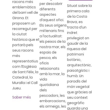
racons més
per descobrir
Situat sobre la
emblemàtics
diferents
primera cala
del barri vell de
aspectes
de la Costa
Girona. Et
d’aquest ofici.
Brava, es
proposem un
Els seus orígens
tracta d’un
recorregut per
mil·lenaris fins
indret
la ciutat
a l’actualitat:
privilegiat on
històrica que et
els peixos de la
gaudir de la
portarà pels
nostra mar, els
riquesa del
seus racons
espais de
patrimoni
més
pesca, els
botànic,
representatius
oficis
arquitectònic,
com l’Església
relacionats
paisatgístic i
de Sant Fèlix, la
amb la mar, la
humà. Un
Catedral, la
vida
paradís del
Muralla i el Call
quotidiana
món vegetal
Jueu.
dels
que gràcies al
pescadors, les
Saber més
seu context
embarcacions,
geogràfic
els ormeigs, les
guarda una