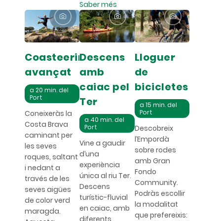
Saber més
Coasteering
Descens
Lloguer
avançat
amb
de
caiac pel
bicicletes
a 20 min. del
Port
Ter
a 15 min. del
Port
Coneixeràs la
a 40 min. del
Costa Brava
Port
Descobreix
caminant per
l’Empordà
Vine a gaudir
les seves
sobre rodes
d’una
roques, saltant
amb Gran
experiència
i nedant a
Fondo
única al riu Ter.
través de les
Community.
Descens
seves aigües
Podràs escollir
turístic-fluvial
de color verd
la modalitat
en caiac, amb
maragda.
que prefereixis:
diferents