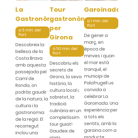
La
Tour
Garoinada
Gastronòmica
gastronòmic
a 1 min. del
Port
per
a 5 min. del
Port
De gener a
Girona
març, en
Descobreix la
a 50 min. del
època de
bellesa de la
Port
minves i quan
Costa Brava
el mar està
Descobriu els
amb aquesta
tranquil, el
secrets de
passejada pel
municipi de
Girona, la seva
Camí de
Palafrugell us
història, la
Ronda, on
convida a
cultura local i,
podràs gaudir
celebrar La
sobretot, la
de la natura, la
Garoinada. Una
tradició
cultura i la
experiència per
culinària en un
gastronomia
a tots els
completíssim
de la regió. El
sentits, amb la
tour guiat!
recorregut
garoina com a
Gaudeix de
inclou una
producte
plats