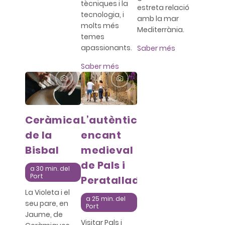
tècniques i la
estreta relació
tecnologia, i
amb la mar
molts més
Mediterrània.
temes
apassionants.
Saber més
Saber més
Ceràmica
L’autèntic
de la
encant
Bisbal
medieval
de Pals i
a 30 min. del
Port
Peratallada
La Violeta i el
a 25 min. del
seu pare, en
Port
Jaume, de
Visitar Pals i