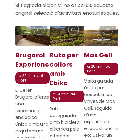
Si t’agrada el bon vi, no et perdis aquesta
original selecció d’activitats enoturístiques.
Brugarol
Ruta per
Mas Geli
Experiences
cellers
a 25 min. del
Port
amb
a 20 min. del
Port
Visita guiada
Ebike
única per
El Celler
a 14 min. del
descobrir les
Brugarol ofereix
Port
vinyes de Mas
una
Geli, seguida
Ruta
experiència
d'una
autoguiada
enològica
experiència
amb bicicleta
única amb una
enogastronòmica
elèctrica pels
arquitectura
exclusiva: un
diferents
espectacular.