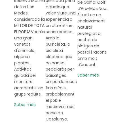
Reserva Marina
pensada per a
de Golf al Golf
de les Illes
aquells que
d’Aro-Mas Nou.
Medes,
volen viure una
Situat en un
considerada la
experiència a
enclavament
MILLOR DE TOTA
un altre ritme,
natural
EUROPA! Veuràs
sense pressa.
privilegiat al
una gran
Amb la
costat de
varietat
burricleta, la
platges de
d'animals,
bicicleta
postal i racons
algues i
elèctrica que
amb molt
plantes.
no cansa,
d’encant.
Activitat
pedalaràs per
Saber més
guiada per
paisatges
monitors
empordanesos
acreditats i en
fins a Pals,
grups reduïts.
probablement
el poble
Saber més
medieval més
bonic de
Catalunya.