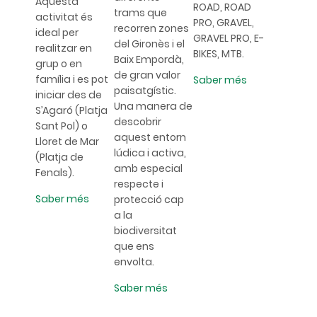
Aquesta
ROAD, ROAD
trams que
activitat és
PRO, GRAVEL,
recorren zones
ideal per
GRAVEL PRO, E-
del Gironès i el
realitzar en
BIKES, MTB.
Baix Empordà,
grup o en
de gran valor
família i es pot
Saber més
paisatgístic.
iniciar des de
Una manera de
S’Agaró (Platja
descobrir
Sant Pol) o
aquest entorn
Lloret de Mar
lúdica i activa,
(Platja de
amb especial
Fenals).
respecte i
Saber més
protecció cap
a la
biodiversitat
que ens
envolta.
Saber més