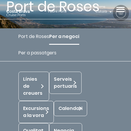
Port de Roses
costa brava
idioma
Buscar
Yacht Ports
Català
Port de Roses
Per a negoci
Inici
Costa Brava Cruise Ports
Port de Roses
Per a negoci
Per a passatgers
Línies
Serveis
de
portuaris
creuers
Excursions
Calendari
a la vora
Qualitat
Negocia