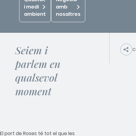
i medi
amb
ambient
nosaltres
Seiem i
C
parlem en
qualsevol
moment
El port de Roses té tot el que les