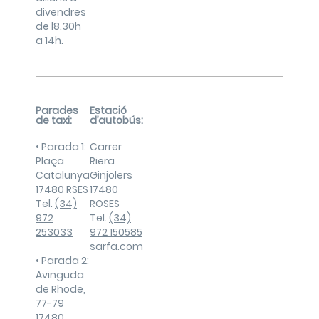
divendres
de l8.30h
a 14h.
Parades
Estació
de taxi:
d’autobús:
• Parada 1:
Carrer
Plaça
Riera
Catalunya
Ginjolers
17480 RSES
17480
Tel.
(34)
ROSES
972
Tel.
(34)
253033
972 150585
sarfa.com
• Parada 2:
Avinguda
de Rhode,
77-79
17480