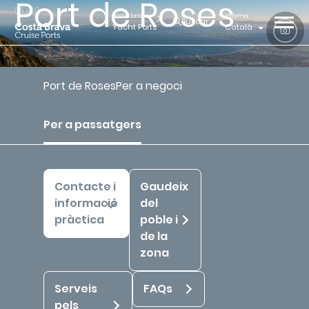
Port de Roses
costa brava
idioma
Buscar
Yacht Ports
Català
Port de Roses
Per a negoci
Inici
Costa Brava Cruise Ports
Port de Roses
Per a passatgers
Contacte i informació pràctica
Per a passatgers
Contacte i
Gaudeix
informació
del
pràctica
poble i
de la
zona
Serveis
FAQs
pels