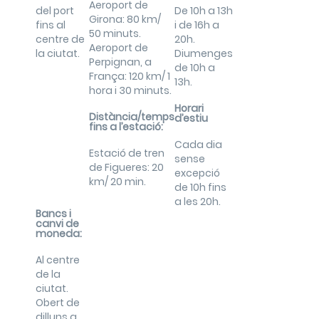
Aeroport de
del port
De 10h a 13h
Girona: 80 km/
fins al
i de 16h a
50 minuts.
centre de
20h.
Aeroport de
la ciutat.
Diumenges
Perpignan, a
de 10h a
França: 120 km/ 1
13h.
hora i 30 minuts.
Horari
Distància/temps
d’estiu
fins a l’estació:
Cada dia
Estació de tren
sense
de Figueres: 20
excepció
km/ 20 min.
de 10h fins
a les 20h.
Bancs i
canvi de
moneda:
Al centre
de la
ciutat.
Obert de
dilluns a