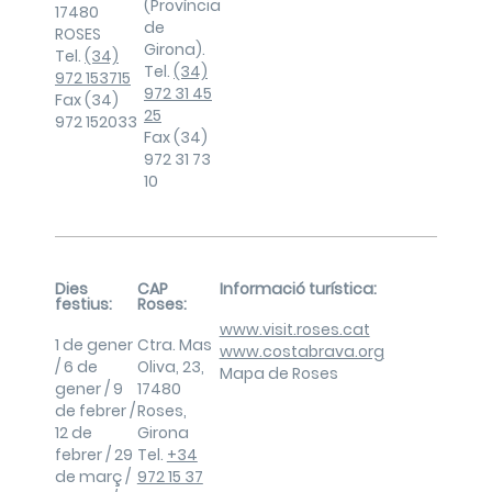
(Província
17480
de
ROSES
Girona).
Tel.
(34)
Tel.
(34)
972 153715
972 31 45
Fax (34)
25
972 152033
Fax (34)
972 31 73
10
Dies
CAP
Informació turística:
festius:
Roses:
www.visit.roses.cat
1 de gener
Ctra. Mas
www.costabrava.org
/ 6 de
Oliva, 23,
Mapa de Roses
gener / 9
17480
de febrer /
Roses,
12 de
Girona
febrer / 29
Tel.
+34
de març /
972 15 37