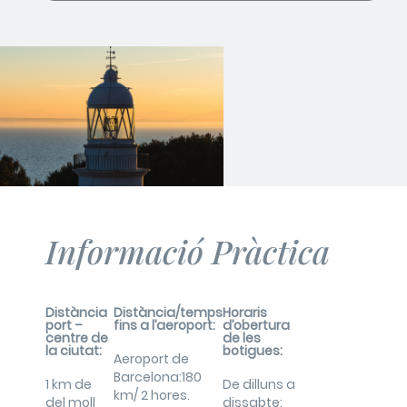
Informació Pràctica
Distància
Distància/temps
Horaris
port –
fins a l’aeroport:
d’obertura
centre de
de les
la ciutat:
botigues:
Aeroport de
Barcelona:180
1 km de
De dilluns a
km/ 2 hores.
del moll
dissabte: