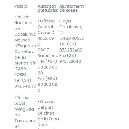
Polícia:
Autoritat
Ajuntament
portuària:
de Roses
• Policia
• Oficina
Plaça
Nacional
Central
Catalunya,
de
Carrer Dr
12
Catalunya
Roux, 59-
17480 ROSES
Mossos
61
Tel.
(34)
d’Esquadra
08017
972 252400
Carretera
Barcelona
Fax (34)
de les
Tel.
(+34)
972 152040
Arenes, s/n
93 206 09
17480
30
ROSES
Fax (+34)
Tel.
(34)
93 206 09
972 541850
31
• Policia
• Oficina
Local
del port
Avinguda
Oficines
de
de la Zona
Tarragona,
Nord.
64