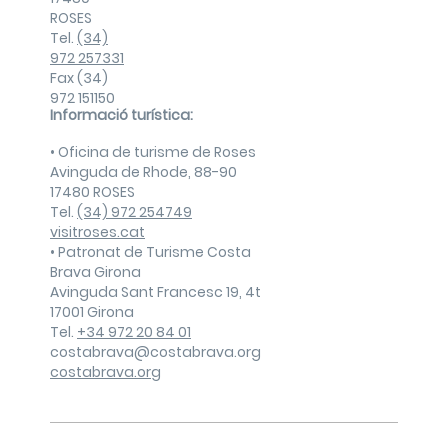
ROSES
Tel.
(34)
972 257331
Fax (34)
972 151150
Informació turística:
• Oficina de turisme de Roses
Avinguda de Rhode, 88-90
17480 ROSES
Tel.
(34) 972 254749
visitroses.cat
• Patronat de Turisme Costa
Brava Girona
Avinguda Sant Francesc 19, 4t
17001 Girona
Tel.
+34 972 20 84 01
costabrava@costabrava.org
costabrava.org