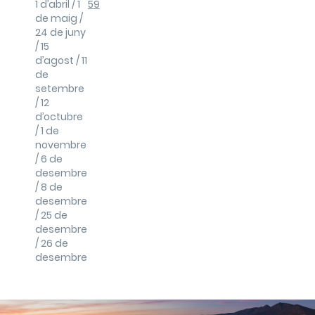
1 d’abril / 1
59
de maig /
24 de juny
/ 15
d’agost / 11
de
setembre
/ 12
d’octubre
/ 1 de
novembre
/ 6 de
desembre
/ 8 de
desembre
/ 25 de
desembre
/ 26 de
desembre