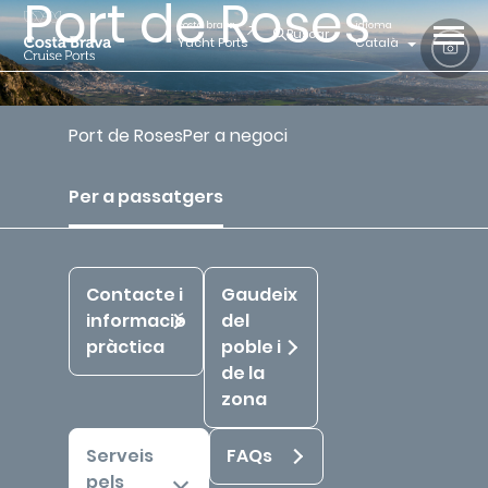
Port de Roses
costa brava
idioma
Buscar
Yacht Ports
Català
Port de Roses
Per a negoci
Inici
Costa Brava Cruise Ports
Port de Roses
Per a passatgers
Serveis pels passatgers
Per a passatgers
Contacte i
Gaudeix
informació
del
pràctica
poble i
de la
zona
Serveis
FAQs
pels