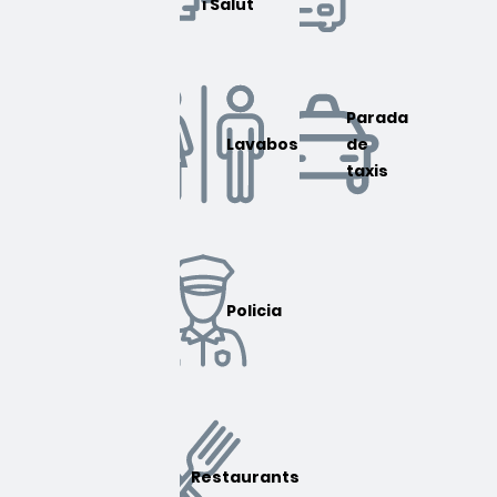
i Salut
Parada
Lavabos
de
taxis
Policia
Restaurants