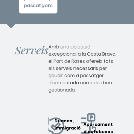
passatgers
Serveis
Amb una ubicació
excepcional a la Costa Brava,
el Port de Roses ofereix tots
els serveis necessaris per
gaudir com a passatger
d'una estada còmoda i ben
gestionada.
Duanes,
Aparcament
Immigració
d'autobusos